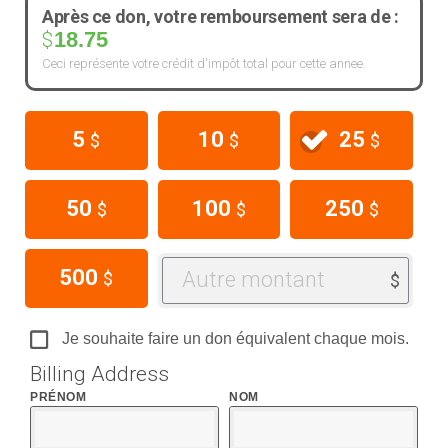
Après ce don, votre remboursement sera de :
18.75
$
Ceci représente votre crédit d'impôt total pour cette annee.
5
10
25
$
$
$
50
100
250
$
$
$
500
Autre montant
$
$
Je souhaite faire un don équivalent chaque mois.
Billing Address
PRÉNOM
NOM